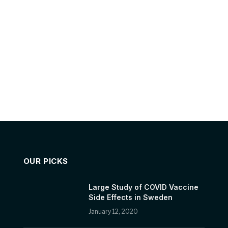
OUR PICKS
Large Study of COVID Vaccine
Side Effects in Sweden
January 12, 2020