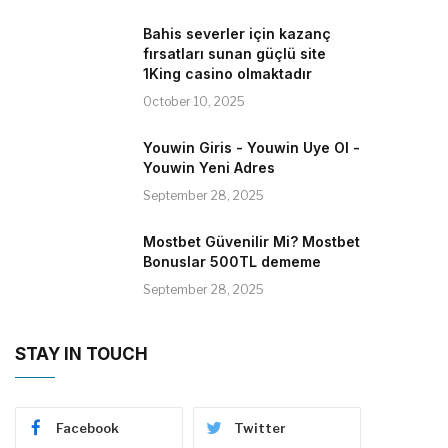
Bahis severler için kazanç
fırsatları sunan güçlü site
1King casino olmaktadır
October 10, 2025
Youwin Giris - Youwin Uye Ol -
Youwin Yeni Adres
September 28, 2025
Mostbet Güvenilir Mi? Mostbet
Bonuslar 500TL dememe
September 28, 2025
STAY IN TOUCH
Facebook
Twitter