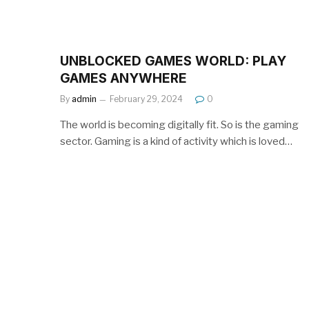
UNBLOCKED GAMES WORLD: PLAY
GAMES ANYWHERE
By
admin
February 29, 2024
0
The world is becoming digitally fit. So is the gaming
sector. Gaming is a kind of activity which is loved…