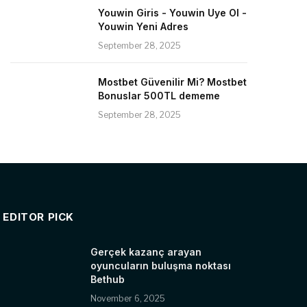
Youwin Giris - Youwin Uye Ol -
Youwin Yeni Adres
September 28, 2025
Mostbet Güvenilir Mi? Mostbet
Bonuslar 500TL dememe
September 28, 2025
EDITOR PICK
Gerçek kazanç arayan
oyuncuların buluşma noktası
Bethub
November 6, 2025