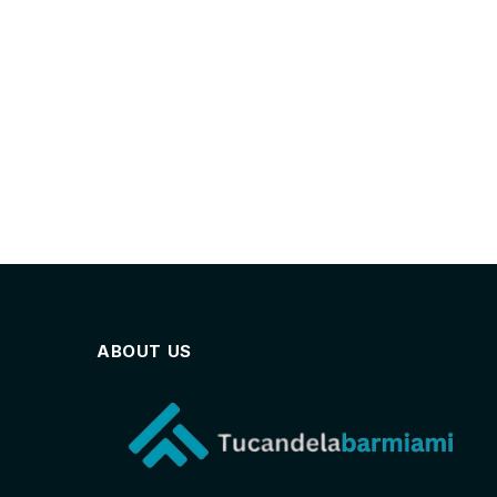
ABOUT US