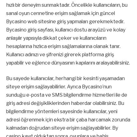
hızlı bir deneyim sunmaktadır. Öncelikle kullanıcıların, bu
sanal oyun cennetine erişim sağlamak için güncel
Bycasino web sitesine giriş yapmaları gerekmektedir.
Bycasino giriş sayfası, kullanıcı dostu arayüzü ve kolay
anlaşılır yapısıyla dikkat çeker ve kullanıcıların
hesaplarına hızlıca erişim sağlamalarına olanak tanır.
Kullanıcı adınızı ve şifrenizi girerek platforma giriş
yapabilir ve eğlence dünyasının kapılarını aralayabilirsiniz.
Bu sayede kullanıcılar, herhangi bir kesinti yaşamadan
siteye erişim sağlayabilirler. Ayrıca Bycasino’nun
sunduğu e-posta ve SMS bilgilendirme hizmetleri ile de
giriş adresi değişikliklerinden haberdar olabilirsiniz. Bu
bilgilendirme yöntemleri sayesinde kullanıcılar, yeni
adresi öğrenmek için ekstra bir çaba harcamak zorunda
kalmadan doğrudan siteye erişim sağlayabilirler. By
casino kayıt olduktan sonra, oyunlara ve bahis