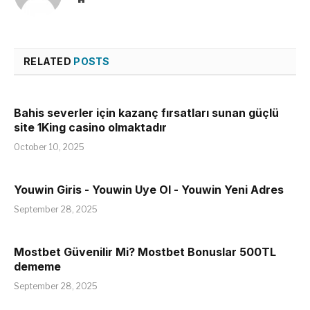
RELATED
POSTS
Bahis severler için kazanç fırsatları sunan güçlü
site 1King casino olmaktadır
October 10, 2025
Youwin Giris - Youwin Uye Ol - Youwin Yeni Adres
September 28, 2025
Mostbet Güvenilir Mi? Mostbet Bonuslar 500TL
dememe
September 28, 2025