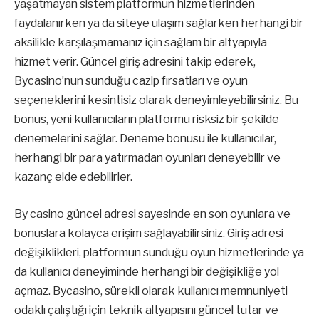
yaşatmayan sistem platformun hizmetlerinden
faydalanırken ya da siteye ulaşım sağlarken herhangi bir
aksilikle karşılaşmamanız için sağlam bir altyapıyla
hizmet verir. Güncel giriş adresini takip ederek,
Bycasino’nun sunduğu cazip fırsatları ve oyun
seçeneklerini kesintisiz olarak deneyimleyebilirsiniz. Bu
bonus, yeni kullanıcıların platformu risksiz bir şekilde
denemelerini sağlar. Deneme bonusu ile kullanıcılar,
herhangi bir para yatırmadan oyunları deneyebilir ve
kazanç elde edebilirler.
By casino güncel adresi sayesinde en son oyunlara ve
bonuslara kolayca erişim sağlayabilirsiniz. Giriş adresi
değişiklikleri, platformun sunduğu oyun hizmetlerinde ya
da kullanıcı deneyiminde herhangi bir değişikliğe yol
açmaz. Bycasino, sürekli olarak kullanıcı memnuniyeti
odaklı çalıştığı için teknik altyapısını güncel tutar ve