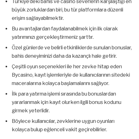
Türkiye’deki bahis ve casino severlerin karşılaştığı en
büyük zorluklardan biri, bu tür platformlara düzenli
erişim sağlayabilmektir.
Bu avantajlardan faydalanabilmek için ilk olarak
yatırımınızı gerçekleştirmeniz şarttır.
Özel günlerde ve belirli etkinliklerde sunulan bonuslar,
bahis deneyiminizi daha da kazançlı hale getirir.
Çeşitli oyun seçenekleri ile her zevke hitap eden
Bycasino, kayıt işlemleriyle de kullanıcılarının sitedeki
maceralarına kolayca başlamalarını sağlıyor.
İlk para yatırma işlemi sırasında bu bonuslardan
yararlanmak için kayıt olurken ilgili bonus kodunu
girmek yeterlidir.
Böylece kullanıcılar, zevklerine uygun oyunları
kolayca bulup eğlenceli vakit geçirebilirler.