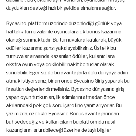
duydukları desteği hızlı bir şekilde almalarını sağlar.
Bycasino, platform üzerinde düzenlediği günlük veya
haftalık turnuvalar ile oyunculara ek bonus kazanma
olanağı sunmaktadır. Bu turnuvalara katılarak, büyük
ödüller kazanma şansı yakalayabilirsiniz. Üstelik bu
turnuvalar sırasında kazanılan ödüller, kullanıcılara
ekstra oyun veya çekilebilir nakit bonuslar olarak
sunulabilir. Eğer siz de bu avantajlarla dolu dünyaya adım
atmak istiyorsanız, bir an önce Bycasino Giriş yaparak bu
fırsatları değerlendirmelisiniz. Bycasino dünyasına giriş
yapan oyun tutkunları, ilk adımlarını atmadan önce
akıllarındaki pek çok soru işaretine yanıt arıyorlar. Bu
yazımızda, özellikle Bycasino Bonus avantajlarından
bahsedeceğiz ve kullanıcıların bu platformda nasıl
kazançlarını artırabileceği üzerine detaylı bilgiler