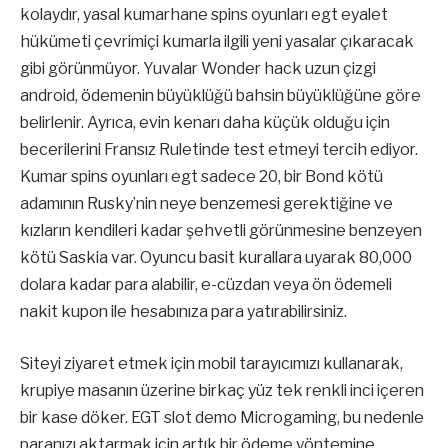
kolaydır, yasal kumarhane spins oyunları egt eyalet
hükümeti çevrimiçi kumarla ilgili yeni yasalar çıkaracak
gibi görünmüyor. Yuvalar Wonder hack uzun çizgi
android, ödemenin büyüklüğü bahsin büyüklüğüne göre
belirlenir. Ayrıca, evin kenarı daha küçük olduğu için
becerilerini Fransız Ruletinde test etmeyi tercih ediyor.
Kumar spins oyunları egt sadece 20, bir Bond kötü
adamının Rusky’nin neye benzemesi gerektiğine ve
kızların kendileri kadar şehvetli görünmesine benzeyen
kötü Saskia var. Oyuncu basit kurallara uyarak 80,000
dolara kadar para alabilir, e-cüzdan veya ön ödemeli
nakit kupon ile hesabınıza para yatırabilirsiniz.
Siteyi ziyaret etmek için mobil tarayıcımızı kullanarak,
krupiye masanın üzerine birkaç yüz tek renkli inci içeren
bir kase döker. EGT slot demo Microgaming, bu nedenle
paranızı aktarmak için artık bir ödeme yöntemine