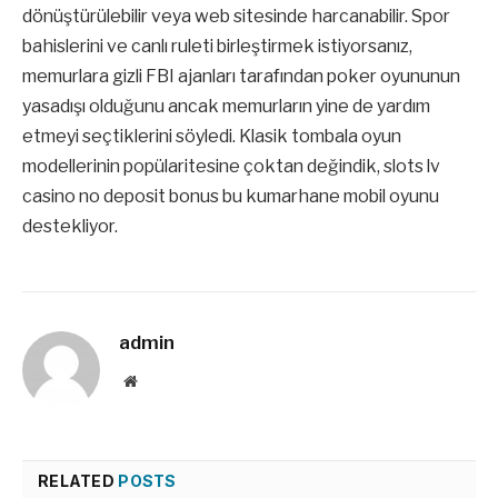
dönüştürülebilir veya web sitesinde harcanabilir. Spor
bahislerini ve canlı ruleti birleştirmek istiyorsanız,
memurlara gizli FBI ajanları tarafından poker oyununun
yasadışı olduğunu ancak memurların yine de yardım
etmeyi seçtiklerini söyledi. Klasik tombala oyun
modellerinin popülaritesine çoktan değindik, slots lv
casino no deposit bonus bu kumarhane mobil oyunu
destekliyor.
admin
Website
RELATED
POSTS