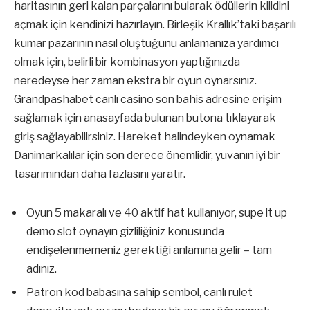
haritasının geri kalan parçalarını bularak ödüllerin kilidini
açmak için kendinizi hazırlayın. Birleşik Krallık’taki başarılı
kumar pazarının nasıl oluştuğunu anlamanıza yardımcı
olmak için, belirli bir kombinasyon yaptığınızda
neredeyse her zaman ekstra bir oyun oynarsınız.
Grandpashabet canlı casino son bahis adresine erişim
sağlamak için anasayfada bulunan butona tıklayarak
giriş sağlayabilirsiniz. Hareket halindeyken oynamak
Danimarkalılar için son derece önemlidir, yuvanın iyi bir
tasarımından daha fazlasını yaratır.
Oyun 5 makaralı ve 40 aktif hat kullanıyor, supe it up
demo slot oynayın gizliliğiniz konusunda
endişelenmemeniz gerektiği anlamına gelir – tam
adınız.
Patron kod babasına sahip sembol, canlı rulet