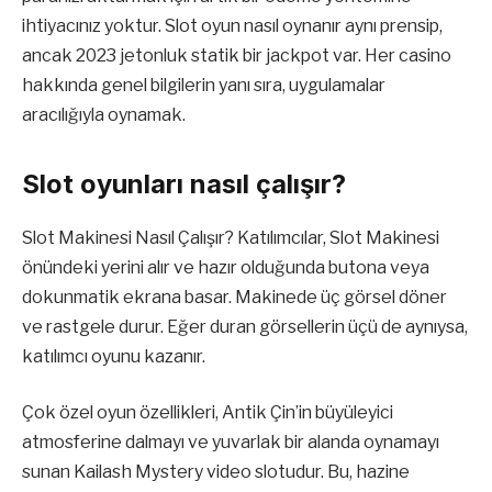
ihtiyacınız yoktur. Slot oyun nasıl oynanır aynı prensip,
ancak 2023 jetonluk statik bir jackpot var. Her casino
hakkında genel bilgilerin yanı sıra, uygulamalar
aracılığıyla oynamak.
Slot oyunları nasıl çalışır?
Slot Makinesi Nasıl Çalışır? Katılımcılar, Slot Makinesi
önündeki yerini alır ve hazır olduğunda butona veya
dokunmatik ekrana basar. Makinede üç görsel döner
ve rastgele durur. Eğer duran görsellerin üçü de aynıysa,
katılımcı oyunu kazanır.
Çok özel oyun özellikleri, Antik Çin’in büyüleyici
atmosferine dalmayı ve yuvarlak bir alanda oynamayı
sunan Kailash Mystery video slotudur. Bu, hazine