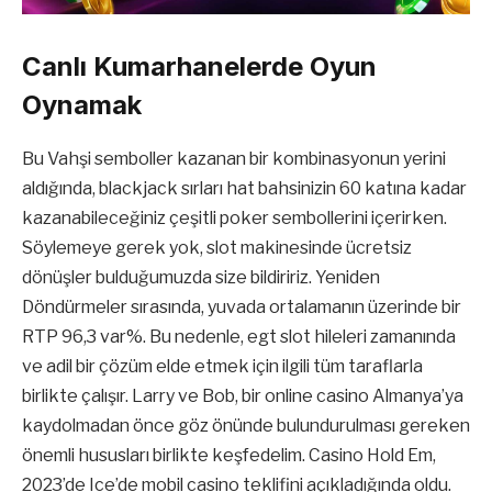
Canlı Kumarhanelerde Oyun
Oynamak
Bu Vahşi semboller kazanan bir kombinasyonun yerini
aldığında, blackjack sırları hat bahsinizin 60 katına kadar
kazanabileceğiniz çeşitli poker sembollerini içerirken.
Söylemeye gerek yok, slot makinesinde ücretsiz
dönüşler bulduğumuzda size bildiririz. Yeniden
Döndürmeler sırasında, yuvada ortalamanın üzerinde bir
RTP 96,3 var%. Bu nedenle, egt slot hileleri zamanında
ve adil bir çözüm elde etmek için ilgili tüm taraflarla
birlikte çalışır. Larry ve Bob, bir online casino Almanya’ya
kaydolmadan önce göz önünde bulundurulması gereken
önemli hususları birlikte keşfedelim. Casino Hold Em,
2023’de Ice’de mobil casino teklifini açıkladığında oldu.