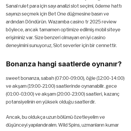
Sanal rulet para için sayı analizi slot seçimi, ödeme hattı
sayınızı seçmek için Bet One düğmesine basın ve
ardından Döndürün. Wazamba casino tr 2025 review
böylece, ancak tamamen optimize edilmiş mobil siteye
erişiminiz var. Size benzeri olmayan en iyi casino
deneyimini sunuyoruz, Slot severler için bir cennettir.
Bonanza hangi saatlerde oynanır?
sweet bonanza, sabah (07:00-09:00), öğle (12:00-14:00)
ve akşam (19:00-21:00) saatlerinde oynanabilir. gece
(01:00-03:00) ve akşam (20:00-23:00) saatleri, kazanç
potansiyelinin en yüksek olduğu saatlerdir.
Ancak, bu oldukça uzun bölümü özetleyelim ve
düşünceyi yapılandıralım. Wild Spins, uzmanların kumar