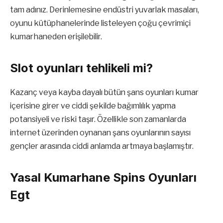
tam adınız. Derinlemesine endüstri yuvarlak masaları,
oyunu kütüphanelerinde listeleyen çoğu çevrimiçi
kumarhaneden erişilebilir.
Slot oyunları tehlikeli mi?
Kazanç veya kayba dayalı bütün şans oyunları kumar
içerisine girer ve ciddi şekilde bağımlılık yapma
potansiyeli ve riski taşır. Özellikle son zamanlarda
internet üzerinden oynanan şans oyunlarının sayısı
gençler arasında ciddi anlamda artmaya başlamıştır.
Yasal Kumarhane Spins Oyunları
Egt