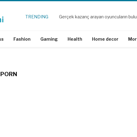
TRENDING
Gerçek kazanç arayan oyuncuların bul
ss
Fashion
Gaming
Health
Home decor
Mor
 PORN