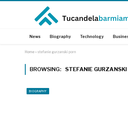
News
Biography
Technology
Busine
Home
»
stefanie gurzanski porn
BROWSING:
STEFANIE GURZANSKI
BIOGRAPHY