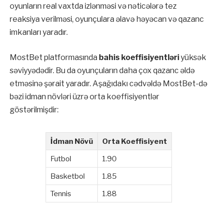
oyunların real vaxtda izlənməsi və nəticələrə tez
reaksiya verilməsi, oyunçulara əlavə həyəcan və qazanc
imkanları yaradır.
MostBet platformasında
bahis koeffisiyentləri
yüksək
səviyyədədir. Bu da oyunçuların daha çox qazanc əldə
etməsinə şərait yaradır. Aşağıdakı cədvəldə MostBet-də
bəzi idman növləri üzrə orta koeffisiyentlər
göstərilmişdir:
İdman Növü
Orta Koeffisiyent
Futbol
1.90
Basketbol
1.85
Tennis
1.88