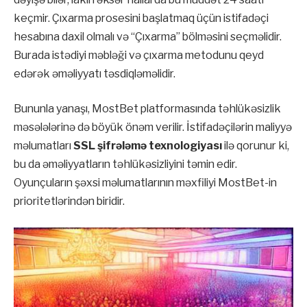
keçmir. Çıxarma prosesini başlatmaq üçün istifadəçi
hesabına daxil olmalı və “Çıxarma” bölməsini seçməlidir.
Burada istədiyi məbləği və çıxarma metodunu qeyd
edərək əməliyyatı təsdiqləməlidir.
Bununla yanaşı, MostBet platformasında təhlükəsizlik
məsələlərinə də böyük önəm verilir. İstifadəçilərin maliyyə
məlumatları
SSL şifrələmə texnologiyası
ilə qorunur ki,
bu da əməliyyatların təhlükəsizliyini təmin edir.
Oyunçuların şəxsi məlumatlarının məxfiliyi MostBet-in
prioritetlərindən biridir.