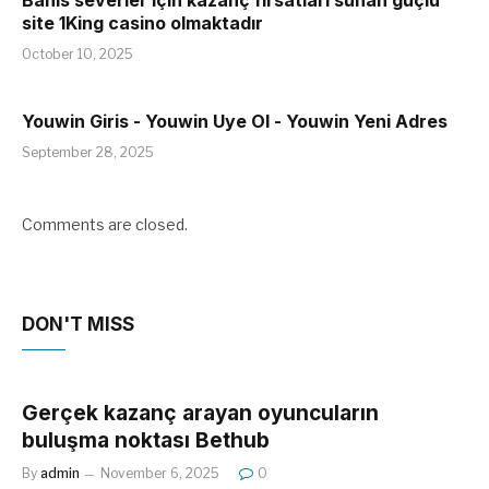
site 1King casino olmaktadır
October 10, 2025
Youwin Giris - Youwin Uye Ol - Youwin Yeni Adres
September 28, 2025
Comments are closed.
DON'T MISS
Gerçek kazanç arayan oyuncuların
buluşma noktası Bethub
By
admin
November 6, 2025
0