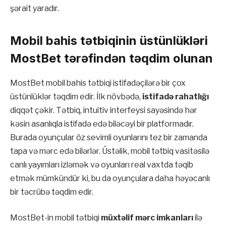
şərait yaradır.
Mobil bahis tətbiqinin üstünlükləri
MostBet tərəfindən təqdim olunan
MostBet mobil bahis tətbiqi istifadəçilərə bir çox
üstünlüklər təqdim edir. İlk növbədə,
istifadə rahatlığı
diqqət çəkir. Tətbiq, intuitiv interfeysi sayəsində hər
kəsin asanlıqla istifadə edə biləcəyi bir platformadır.
Burada oyunçular öz sevimli oyunlarını tez bir zamanda
tapa və mərc edə bilərlər. Üstəlik, mobil tətbiq vasitəsilə
canlı yayımları izləmək və oyunları real vaxtda təqib
etmək mümkündür ki, bu da oyunçulara daha həyəcanlı
bir təcrübə təqdim edir.
MostBet-in mobil tətbiqi
müxtəlif mərc imkanları
ilə