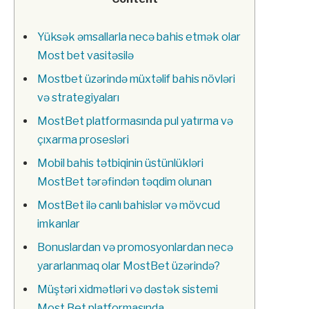
Yüksək əmsallarla necə bahis etmək olar
Most bet vasitəsilə
Mostbet üzərində müxtəlif bahis növləri
və strategiyaları
MostBet platformasında pul yatırma və
çıxarma prosesləri
Mobil bahis tətbiqinin üstünlükləri
MostBet tərəfindən təqdim olunan
MostBet ilə canlı bahislər və mövcud
imkanlar
Bonuslardan və promosyonlardan necə
yararlanmaq olar MostBet üzərində?
Müştəri xidmətləri və dəstək sistemi
Most Bet platformasında