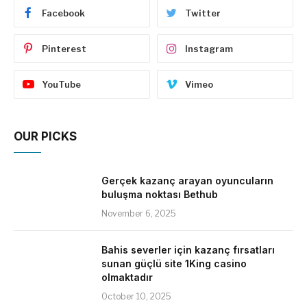
Facebook
Twitter
Pinterest
Instagram
YouTube
Vimeo
OUR PICKS
Gerçek kazanç arayan oyuncuların
buluşma noktası Bethub
November 6, 2025
Bahis severler için kazanç fırsatları
sunan güçlü site 1King casino
olmaktadır
October 10, 2025